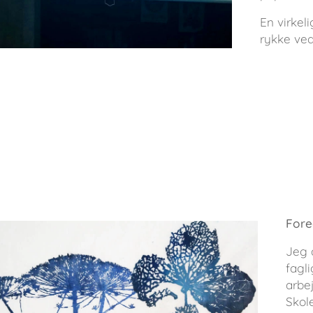
En virkel
rykke ved
Fore
Jeg 
fagl
arbe
Skole