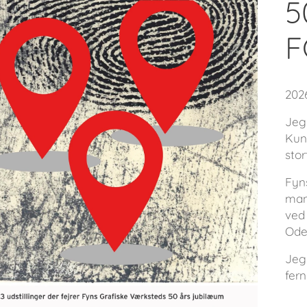
5
F
202
Jeg 
Kun
stor
Fyn
man
ved 
Ode
Jeg
fern