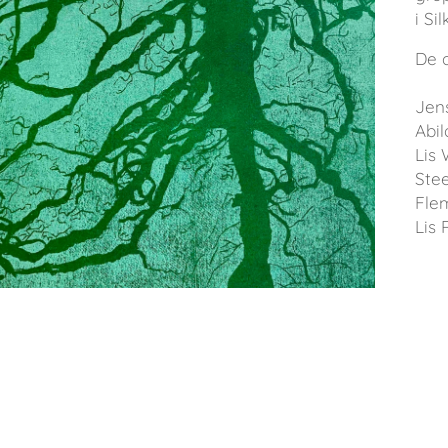
i Si
De 
Jens
Abi
Lis 
Ste
Fle
Lis 