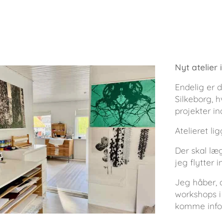
Nyt atelier 
Endelig er d
Silkeborg, h
projekter in
Atelieret l
Der skal læ
jeg flytter i
Jeg håber, 
workshops i 
komme infor