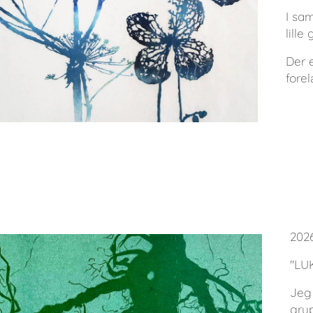
I sa
lille
Der e
forel
202
"LU
Jeg 
grup