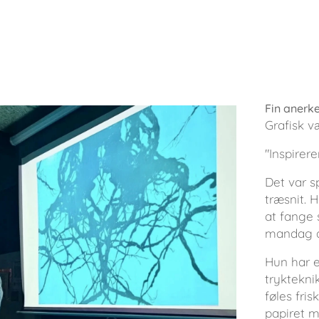
Fin anerke
Grafisk v
"Inspirer
Det var 
træsnit. H
at fange 
mandag af
Hun har e
tryktekn
føles fri
papiret m